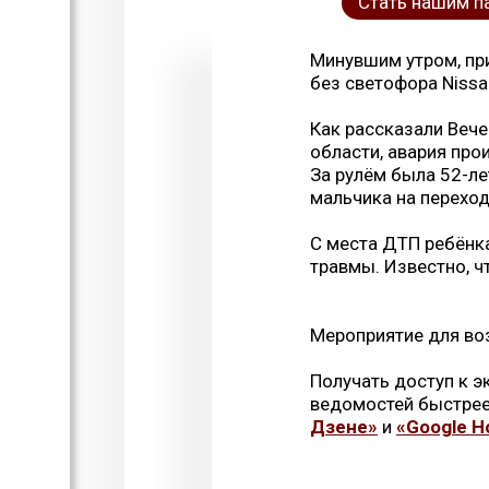
Стать нашим п
Минувшим утром, при
без светофора Nissa
Как рассказали Веч
области, авария про
За рулём была 52-ле
мальчика на переход
С места ДТП ребёнка
травмы. Известно, ч
Мероприятие для во
Получать доступ к 
ведомостей быстрее
Дзене»
и
«Google Н