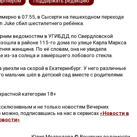
артнером
Поддержать редакцию
мерно в 07.55, в Сысерти на пешеходном переходе
n Juke сбил шестилетнего ребёнка.
ерним ведомостям в УГИБДД по Свердловской
изошла в районе 115-го дома по улице Карла Маркса.
тняя женщина. По её словам, она не увидела
е из-за солнца и замёрзшего лобового стекла.
 увезли на скорой в Екатеринбург. У него различные
то мальчик шёл в детский сад вместе с родителями.
зрастной категории 18+
эксклюзивным и не только новостям Вечерних
 можно, подписавшись на нас в сервисах
«Новости в
овости»
.
Юлия Медведева © Вечерние ведомости